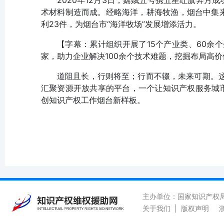
2020年12月3日，嫦娥五号携五星红旗奔月
术材料制造而成。经略海洋，耕海牧渔，烟台中集来
利23件，为烟台市“海洋牧场”发展增添活力。
【字幕：累计组织开展了15个产业类、60余
家，助力企业解决100余个技术难题，挖掘布局高价
道阻且长，行则将至；行而不辍，未来可期。
汇聚资源开放共享的平台，一个让知识产权服务城市
创知识产权工作烟台新样板。
主办单位：国家知识产权
关于我们
|
版权声明
浙