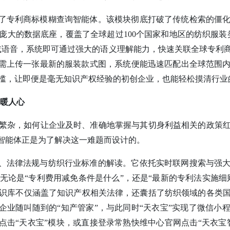
出了专利商标模糊查询智能体。该模块彻底打破了传统检索的僵
庞大的数据底座，覆盖了全球超过100个国家和地区的纺织服装
或语音，系统即可通过强大的语义理解能力，快速关联全球专利
只需上传一张最新的服装款式图，系统便能迅速匹配出全球范围
槛，让即便是毫无知识产权经验的初创企业，也能轻松摸清行业
务暖人心
繁杂，如何让企业及时、准确地掌握与其切身利益相关的政策
答智能体正是为了解决这一难题而设计的。
策、法律法规与纺织行业标准的解读。它依托实时联网搜索与强
。无论是“专利费用减免条件是什么”，还是“最新的专利法实施
识库不仅涵盖了知识产权相关法律，还囊括了纺织领域的各类
千企业随叫随到的“知产管家”，与此同时“天衣宝”实现了微信小
，点击“天衣宝”模块，或直接登录常熟快维中心官网点击“天衣宝