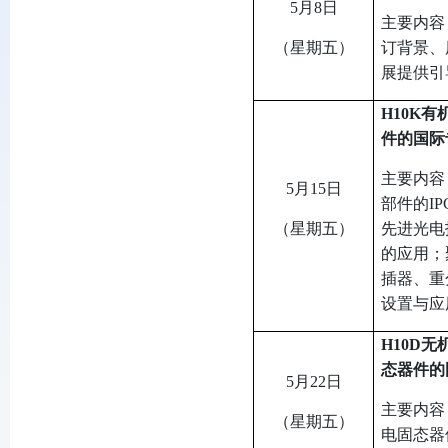
5
月
8
日
主要内容
（星期五）
订背景、
展提供引
H10K
有
件的国际
主要内容
5
月
15
日
部件的
IP
（星期五）
先进光电
的应用；
插器、重
设置与应
H10D
无
态器件的
5
月22日
主要内容
（星期五）
电固态器